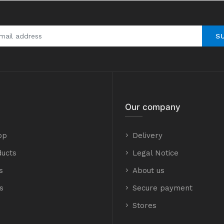
S
Our company
op
Delivery
ucts
Legal Notice
s
About us
s
Secure payment
Stores