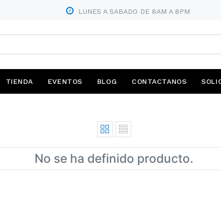
04414
LUNES A SABADO DE 8AM A 8PM
TIENDA
EVENTOS
BLOG
CONTACTANOS
SOLI
No se ha definido producto.