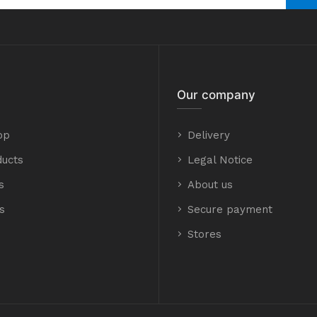
Our company
op
Delivery
ucts
Legal Notice
s
About us
s
Secure payment
Stores