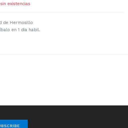
in existencias
d de Hermosillo
alo en 1 dia habil.
UBSCRIBE