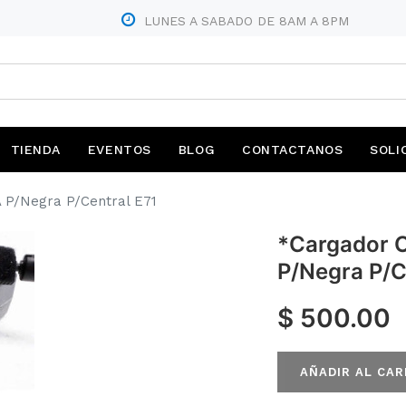
04414
LUNES A SABADO DE 8AM A 8PM
TIENDA
EVENTOS
BLOG
CONTACTANOS
SOLI
 P/Negra P/Central E71
*Cargador 
P/Negra P/C
$
500.00
AÑADIR AL CAR